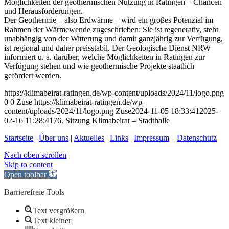
Möglichkeiten der geothermischen Nutzung in Ratingen – Chancen
und Herausforderungen.
Der Geothermie – also Erdwärme – wird ein großes Potenzial im
Rahmen der Wärmewende zugeschrieben: Sie ist regenerativ, steht
unabhängig von der Witterung und damit ganzjährig zur Verfügung,
ist regional und daher preisstabil. Der Geologische Dienst NRW
informiert u. a. darüber, welche Möglichkeiten in Ratingen zur
Verfügung stehen und wie geothermische Projekte staatlich
gefördert werden.
https://klimabeirat-ratingen.de/wp-content/uploads/2024/11/logo.png
0
0
Zuse
https://klimabeirat-ratingen.de/wp-
content/uploads/2024/11/logo.png
Zuse
2024-11-05 18:33:41
2025-
02-16 11:28:41
76. Sitzung Klimabeirat – Stadthalle
Startseite
|
Über uns
|
Aktuelles
|
Links
|
Impressum
|
Datenschutz
Nach oben scrollen
Skip to content
Open toolbar
Barrierefreie Tools
Text vergrößern
Text kleiner